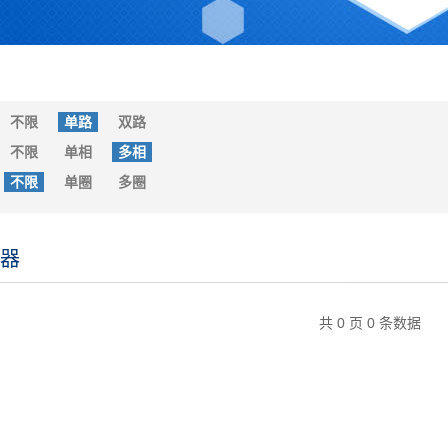
不限
单路
双路
不限
单相
多相
不限
单圈
多圈
器
共 0 页 0 条数据